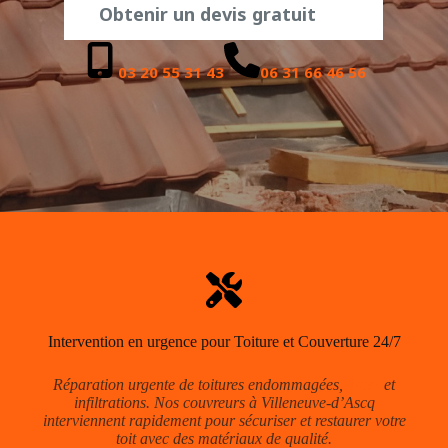
Obtenir un devis gratuit
03 20 55 31 43
06 31 66 46 56
Intervention en urgence pour Toiture et Couverture 24/7
Réparation urgente de toitures endommagées,
fuites
et
infiltrations. Nos couvreurs à Villeneuve-d’Ascq
interviennent rapidement pour sécuriser et restaurer votre
toit avec des matériaux de qualité.