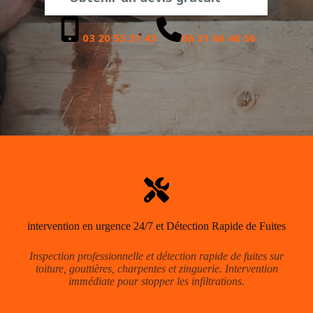
03 20 55 31 43
06 31 66 46 56
intervention en urgence 24/7 et Détection Rapide de Fuites
Inspection professionnelle et détection rapide de fuites sur
toiture, gouttières, charpentes et zinguerie. Intervention
immédiate pour stopper les infiltrations.