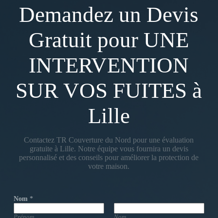
Demandez un Devis
Gratuit pour UNE
INTERVENTION
SUR VOS FUITES à
Lille
Contactez TR Couverture du Nord pour une évaluation
gratuite à Lille. Notre équipe vous fournira un devis
personnalisé et des conseils pour améliorer la protection de
votre maison.
Nom
*
Prénom
Nom