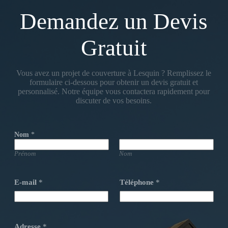
Demandez un Devis
Gratuit
Vous avez un projet de couverture à Lesquin ? Remplissez le
formulaire ci-dessous pour obtenir un devis gratuit et
personnalisé. Notre équipe vous contactera rapidement pour
discuter de vos besoins.
Nom
*
Prénom
Nom
E-mail
*
Téléphone
*
Adresse
*