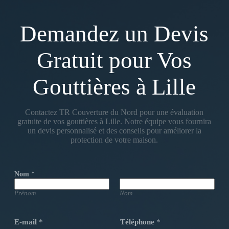
Demandez un Devis
Gratuit pour Vos
Gouttières à Lille
Contactez TR Couverture du Nord pour une évaluation
gratuite de vos gouttières à Lille. Notre équipe vous fournira
un devis personnalisé et des conseils pour améliorer la
protection de votre maison.
Nom
*
Prénom
Nom
E-mail
*
Téléphone
*