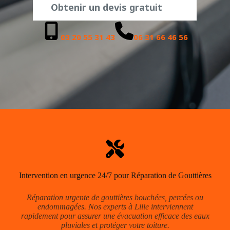
Obtenir un devis gratuit
03 20 55 31 43
06 31 66 46 56
Intervention en urgence 24/7 pour Réparation de Gouttières
Réparation urgente de gouttières bouchées, percées ou
endommagées. Nos experts à Lille interviennent
rapidement pour assurer une évacuation efficace des eaux
pluviales et protéger votre toiture.