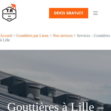
Passer
au
contenu
DEVIS GRATUIT
Accueil
>
Gouttières par Lieux
>
Nos services
> Services – Gouttières
à Lille
Gouttières à Lille –