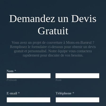
Demandez un Devis
Gratuit
Vous avez un projet de couverture à Mons-en-Barœul ?
Remplissez le formulaire ci-dessous pour obtenir un devis
gratuit et personnalisé. Notre équipe vous contactera
rapidement pour discuter de vos besoins.
Nom
*
Prénom
Nom
E-mail
*
Téléphone
*